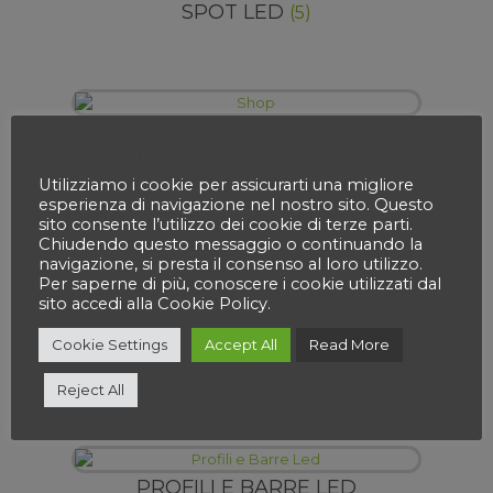
SPOT LED
(5)
SHOP
(11)
Cookie Policy
Utilizziamo i cookie per assicurarti una migliore
esperienza di navigazione nel nostro sito. Questo
sito consente l’utilizzo dei cookie di terze parti.
Chiudendo questo messaggio o continuando la
SCUOLE
(6)
navigazione, si presta il consenso al loro utilizzo.
Per saperne di più, conoscere i cookie utilizzati dal
sito accedi alla Cookie Policy.
Cookie Settings
Accept All
Read More
RESIDENZIALE
(11)
Reject All
PROFILI E BARRE LED