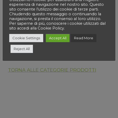
esperienza di navigazione nel nostro sito. Questo
Categorie prodotto
sito consente l’utilizzo dei cookie di terze parti.
Chiudendo questo messaggio o continuando la
navigazione, si presta il consenso al loro utilizzo.
Seleziona una categoria
Per saperne di più, conoscere i cookie utilizzati dal
sito accedi alla Cookie Policy.
Cookie Settings
Accept All
Read More
Cerca
Reject All
TORNA ALLE CATEGORIE PRODOTTI