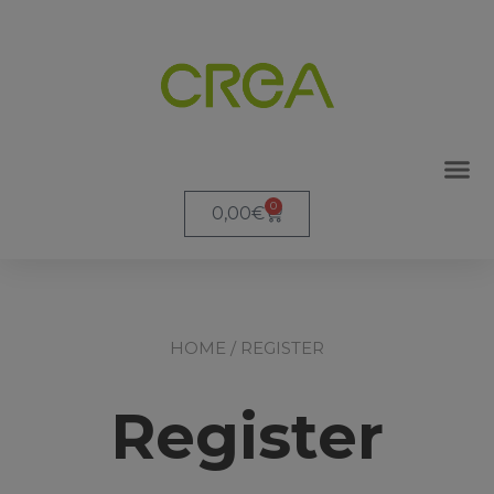
0
0,00
€
NOLEG
DOVE 
HOME
/ REGISTER
Register