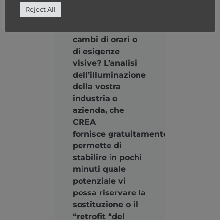
vantaggioso
Reject All
reagire con
flessibilità a
cambi di orari o
di esigenze
visive? L’analisi
dell’illuminazione
della vostra
industria o
azienda, che
CREA
fornisce gratuitamente vi
permette di
stabilire in pochi
minuti quale
potenziale vi
possa riservare la
sostituzione o il
“retrofit “del