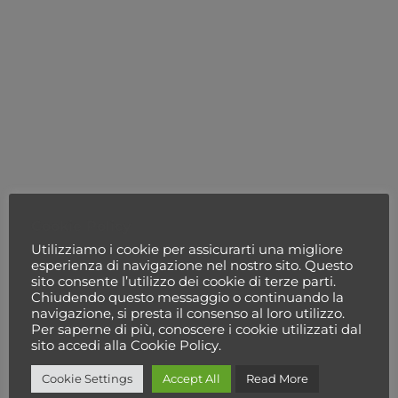
Cookie Policy
Quanto posso
Utilizziamo i cookie per assicurarti una migliore
risparmiare? Da
esperienza di navigazione nel nostro sito. Questo
dove arriva il
sito consente l’utilizzo dei cookie di terze parti.
Chiudendo questo messaggio o continuando la
risparmio? Che
navigazione, si presta il consenso al loro utilizzo.
benefici avrei da
Per saperne di più, conoscere i cookie utilizzati dal
un sistema di
sito accedi alla Cookie Policy.
comando? Dov’è
Cookie Settings
Accept All
Read More
che risulta