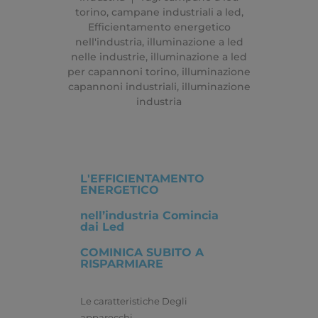
torino
,
campane industriali a led
,
Efficientamento energetico
nell'industria
,
illuminazione a led
nelle industrie
,
illuminazione a led
per capannoni torino
,
illuminazione
capannoni industriali
,
illuminazione
industria
L'EFFICIENTAMENTO
ENERGETICO
nell’industria Comincia
dai Led
COMINICA SUBITO A
RISPARMIARE
Le caratteristiche Degli
apparecchi