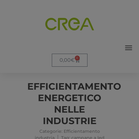
HOME
/
EFFICIENTAMENTO
0
INDUSTRIA
/ EFFICIENTAMENTO
0,00
€
NOLEG
DOVE 
ENERGETICO NELLE INDUSTRIE
EFFICIENTAMENTO
ENERGETICO
NELLE
INDUSTRIE
Categorie:
Efficientamento
industria
Tag:
campane a led