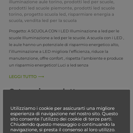
illuminazione aule torino
,
prodotti led per scuole
,
prodotti led scuole piemonte
,
prodotti led scuole
torino
,
progetto scuola led
,
risparmiare energia a
scuola
,
vendita led per la scuola
Progetto: A SCUOLA CON I LED Illuminazione a led per le
scuole Illuminazione a led per le scuole. A scuola con i LED ,
le aule hanno un potenziale di risparmio energetico alto,
l’illuminazione a LED migliora l’efficienza, riduce la
manutenzione, offre confort , rispetta l’ambiente e produce
un risparmio energetico! Luci a led senza
LEGGI TUTTO ⟶
Categorie prodotto
Cookie Policy
Seleziona una categoria
Utilizziamo i cookie per assicurarti una migliore
esperienza di navigazione nel nostro sito. Questo
sito consente l’utilizzo dei cookie di terze parti.
Chiudendo questo messaggio o continuando la
navigazione, si presta il consenso al loro utilizzo.