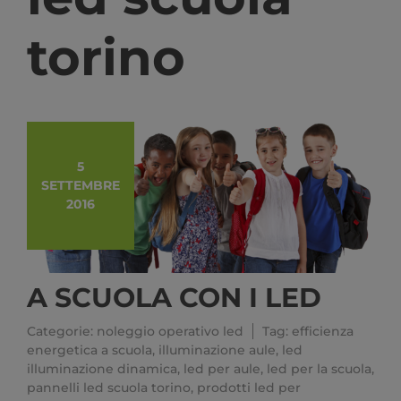
torino
5
SETTEMBRE
2016
A SCUOLA CON I LED
Categorie:
noleggio operativo led
Tag:
efficienza
energetica a scuola
,
illuminazione aule
,
led
illuminazione dinamica
,
led per aule
,
led per la scuola
,
pannelli led scuola torino
,
prodotti led per