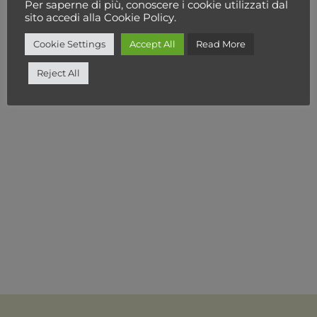
Cerca
Per saperne di più, conoscere i cookie utilizzati dal
sito accedi alla Cookie Policy.
Cookie Settings
Accept All
Read More
TORNA ALLE CATEGORIE PRODOTTI
Reject All