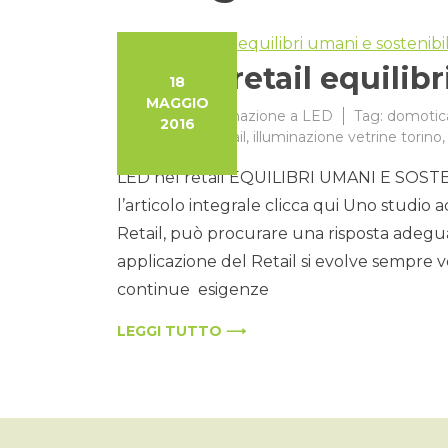
led nel retail equilib
18
MAGGIO
Categorie:
Illuminazione a LED
Tag:
domotica
2016
illuminazione retail
,
illuminazione vetrine torino
LED nel retail EQUILIBRI UMANI E SOSTENIB
l’articolo integrale clicca qui Uno studio 
Retail, può procurare una risposta adeguat
applicazione del Retail si evolve sempre
continue esigenze
LEGGI TUTTO ⟶