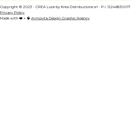
Copyright © 2023 - CREA Luce by Krea Distribuzione srl - P.I. 12246830017
Privacy Policy
.
Made with ❤️ + 🧠
Armovita Design Graphic Agency
Opening Hours:
Monday – Friday 9am – 18pm
Address:
Via Ivrea 8bis, RIVOLI, TO 10098
Copyright © 2023 - CREA 10042330018
Privacy Policy
.
Made with ❤️ + 🧠
Armovita Design Graphic Agency
Opening Hours:
Monday – Friday 9am – 18pm