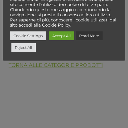
sito consente l’utilizzo dei cookie di terze parti.
Chiudendo questo messaggio o continuando la
Seleziona una categoria
navigazione, si presta il consenso al loro utilizzo.
Per saperne di più, conoscere i cookie utilizzati dal
sito accedi alla Cookie Policy.
Cookie Settings
Accept All
Read More
Cerca
Reject All
TORNA ALLE CATEGORIE PRODOTTI