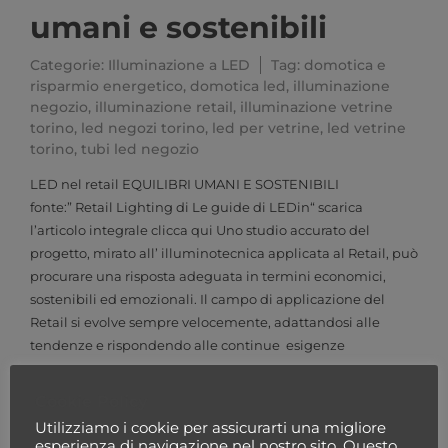
umani e sostenibili
Categorie:
Illuminazione a LED
Tag:
domotica e
risparmio energetico
,
domotica led
,
illuminazione
negozio
,
illuminazione retail
,
illuminazione vetrine
torino
,
led negozi torino
,
led per vetrine
,
led vetrine
torino
,
tubi led negozio
LED nel retail EQUILIBRI UMANI E SOSTENIBILI
fonte:” Retail Lighting di Le guide di LEDin“ scarica
l’articolo integrale clicca qui Uno studio accurato del
progetto, mirato all’ illuminotecnica applicata al Retail, può
procurare una risposta adeguata in termini economici,
sostenibili ed emozionali. Il campo di applicazione del
Retail si evolve sempre velocemente, adattandosi alle
tendenze e rispondendo alle continue esigenze
LEGGI TUTTO ⟶
Cookie Policy
Utilizziamo i cookie per assicurarti una migliore
Categorie prodotto
esperienza di navigazione nel nostro sito. Questo