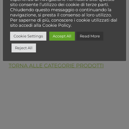
sito consente l’utilizzo dei cookie di terze parti.
Chiudendo questo messaggio o continuando la
Seleziona una categoria
navigazione, si presta il consenso al loro utilizzo.
Per saperne di più, conoscere i cookie utilizzati dal
sito accedi alla Cookie Policy.
Cookie Settings
Accept All
Read More
Cerca
Reject All
TORNA ALLE CATEGORIE PRODOTTI