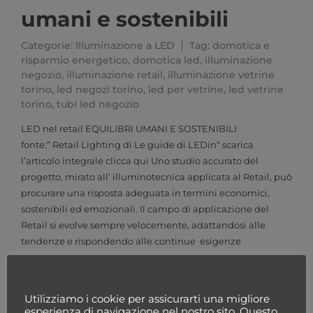
umani e sostenibili
Categorie:
Illuminazione a LED
Tag:
domotica e
risparmio energetico
,
domotica led
,
illuminazione
negozio
,
illuminazione retail
,
illuminazione vetrine
torino
,
led negozi torino
,
led per vetrine
,
led vetrine
torino
,
tubi led negozio
LED nel retail EQUILIBRI UMANI E SOSTENIBILI
fonte:” Retail Lighting di Le guide di LEDin“ scarica
l’articolo integrale clicca qui Uno studio accurato del
progetto, mirato all’ illuminotecnica applicata al Retail, può
procurare una risposta adeguata in termini economici,
sostenibili ed emozionali. Il campo di applicazione del
Retail si evolve sempre velocemente, adattandosi alle
tendenze e rispondendo alle continue esigenze
LEGGI TUTTO ⟶
Cookie Policy
Utilizziamo i cookie per assicurarti una migliore
Categorie prodotto
esperienza di navigazione nel nostro sito. Questo