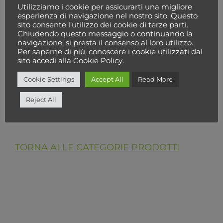
LEGGI TUTTO ⟶
Utilizziamo i cookie per assicurarti una migliore
esperienza di navigazione nel nostro sito. Questo
Categorie prodotto
sito consente l’utilizzo dei cookie di terze parti.
Chiudendo questo messaggio o continuando la
navigazione, si presta il consenso al loro utilizzo.
Per saperne di più, conoscere i cookie utilizzati dal
Seleziona una categoria
sito accedi alla Cookie Policy.
Cookie Settings
Accept All
Read More
Cerca
Reject All
TORNA ALLE CATEGORIE PRODOTTI