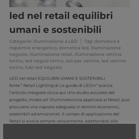
led nel retail equilibri
umani e sostenibili
Categorie:
Illuminazione a LED
Tag:
domotica e
risparmio energetico
,
domotica led
,
illuminazione
negozio
,
illuminazione retail
,
illuminazione vetrine
torino
,
led negozi torino
,
led per vetrine
,
led vetrine
torino
,
tubi led negozio
LED nel retail EQUILIBRI UMANI E SOSTENIBILI
fonte:” Retail Lighting di Le guide di LEDin“ scarica
l’articolo integrale clicca qui Uno studio accurato del
progetto, mirato all’ illuminotecnica applicata al Retail, può
procurare una risposta adeguata in termini economici,
sostenibili ed emozionali. Il campo di applicazione del
Retail si evolve sempre velocemente, adattandosi alle
tendenze e rispondendo alle continue esigenze
Cookie Policy