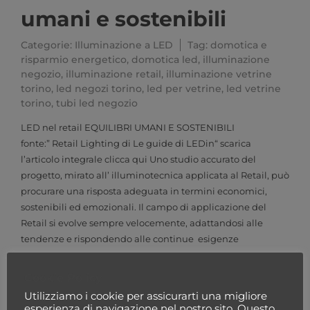
umani e sostenibili
Categorie:
Illuminazione a LED
Tag:
domotica e
risparmio energetico
,
domotica led
,
illuminazione
negozio
,
illuminazione retail
,
illuminazione vetrine
torino
,
led negozi torino
,
led per vetrine
,
led vetrine
torino
,
tubi led negozio
LED nel retail EQUILIBRI UMANI E SOSTENIBILI
fonte:” Retail Lighting di Le guide di LEDin“ scarica
l’articolo integrale clicca qui Uno studio accurato del
progetto, mirato all’ illuminotecnica applicata al Retail, può
procurare una risposta adeguata in termini economici,
sostenibili ed emozionali. Il campo di applicazione del
Retail si evolve sempre velocemente, adattandosi alle
tendenze e rispondendo alle continue esigenze
LEGGI TUTTO ⟶
Cookie Policy
Utilizziamo i cookie per assicurarti una migliore
Categorie prodotto
esperienza di navigazione nel nostro sito. Questo