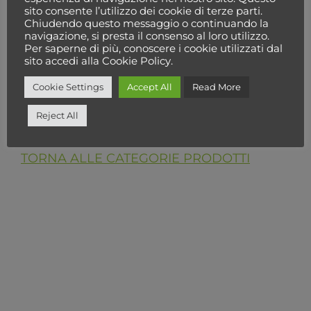
sito consente l’utilizzo dei cookie di terze parti.
Chiudendo questo messaggio o continuando la
Seleziona una categoria
navigazione, si presta il consenso al loro utilizzo.
Per saperne di più, conoscere i cookie utilizzati dal
sito accedi alla Cookie Policy.
Cookie Settings
Accept All
Read More
Cerca
Reject All
TORNA ALLE CATEGORIE PRODOTTI