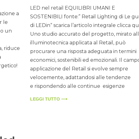
LED nel retail EQUILIBRI UMANI E
azione a
SOSTENIBILI fonte:” Retail Lighting di Le gu
r le
di LEDin“ scarica l’articolo integrale clicca qu
no un
Uno studio accurato del progetto, mirato all
illuminotecnica applicata al Retail, può
a, riduce
procurare una risposta adeguata in termini
a
economici, sostenibili ed emozionali. Il campo
getico!
applicazione del Retail si evolve sempre
velocemente, adattandosi alle tendenze
e rispondendo alle continue esigenze
LEGGI TUTTO ⟶