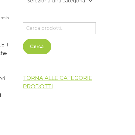
armio
. I
Cerca
che
TORNA ALLE CATEGORIE
eri
PRODOTTI
i