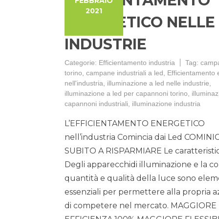
EFFICIENTAMENTO
FEBBRAIO
2021
ENERGETICO NELLE
INDUSTRIE
Categorie:
Efficientamento industria
Tag:
campa
torino
,
campane industriali a led
,
Efficientamento 
nell'industria
,
illuminazione a led nelle industrie
,
illuminazione a led per capannoni torino
,
illumina
capannoni industriali
,
illuminazione industria
L’EFFICIENTAMENTO ENERGETICO
nell’industria Comincia dai Led COMINI
SUBITO A RISPARMIARE Le caratteristi
Degli apparecchidi illuminazione e la co
quantità e qualità della luce sono elem
essenziali per permettere alla propria 
di competere nel mercato. MAGGIORE