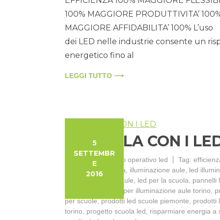
EFFICIENZA 100% MAGGIORE FLESSIBI
100% MAGGIORE PRODUTTIVITA’ 100
MAGGIORE AFFIDABILITA’ 100% L’uso
dei LED nelle industrie consente un ris
energetico fino al
LEGGI TUTTO ⟶
A SCUOLA CON I LE
5
SETTEMBR
Categorie:
noleggio operativo led
Tag:
efficienz
E
energetica a scuola
,
illuminazione aule
,
led illumi
2016
dinamica
,
led per aule
,
led per la scuola
,
pannelli 
torino
,
prodotti led per illuminazione aule torino
,
p
per scuole
,
prodotti led scuole piemonte
,
prodotti 
torino
,
progetto scuola led
,
risparmiare energia a 