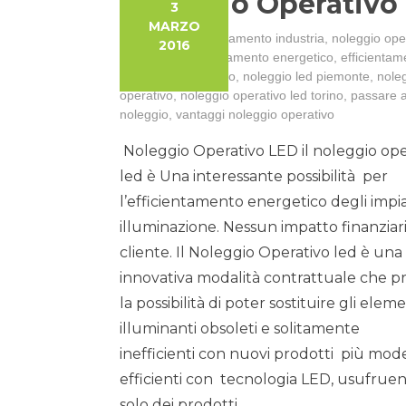
Noleggio Operativo 
3
MARZO
Categorie:
Efficientamento industria
,
noleggio ope
2016
led
Tag:
efficentamento energetico
,
efficientam
led
,
led a costo zero
,
noleggio led piemonte
,
nole
operativo
,
noleggio operativo led torino
,
passare ai
noleggio
,
vantaggi noleggio operativo
Noleggio Operativo LED il noleggio ope
led è Una interessante possibilità per
l’efficientamento energetico degli impia
illuminazione. Nessun impatto finanziari
cliente. Il Noleggio Operativo led è una
innovativa modalità contrattuale che 
la possibilità di poter sostituire gli eleme
illuminanti obsoleti e solitamente
inefficienti con nuovi prodotti più mod
efficienti con tecnologia LED, usufrue
solo dei prodotti