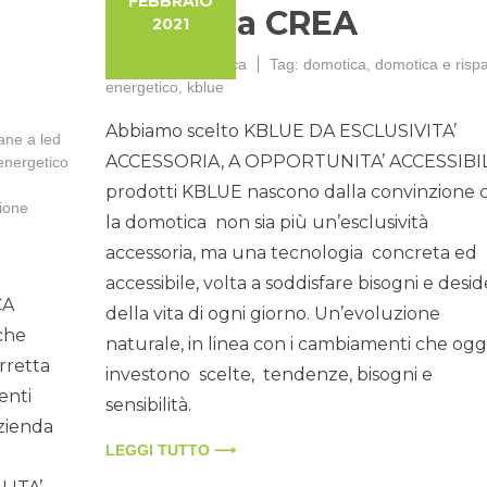
FEBBRAIO
scelta da CREA
2021
Categorie:
Domotica
Tag:
domotica
,
domotica e risp
energetico
,
kblue
Abbiamo scelto KBLUE DA ESCLUSIVITA’
ne a led
ACCESSORIA, A OPPORTUNITA’ ACCESSIBILE
energetico
prodotti KBLUE nascono dalla convinzione 
zione
la domotica non sia più un’esclusività
accessoria, ma una tecnologia concreta ed
accessibile, volta a soddisfare bisogni e desid
CA
della vita di ogni giorno. Un’evoluzione
che
naturale, in linea con i cambiamenti che ogg
rretta
investono scelte, tendenze, bisogni e
enti
sensibilità.
azienda
LEGGI TUTTO ⟶