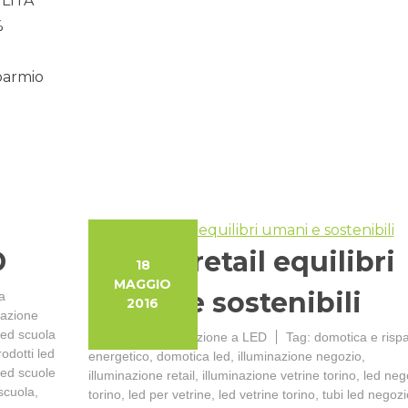
LITA’
%
parmio
D
led nel retail equilibri
18
MAGGIO
umani e sostenibili
a
2016
nazione
led scuola
Categorie:
Illuminazione a LED
Tag:
domotica e risp
rodotti led
energetico
,
domotica led
,
illuminazione negozio
,
led scuole
illuminazione retail
,
illuminazione vetrine torino
,
led neg
scuola
,
torino
,
led per vetrine
,
led vetrine torino
,
tubi led negozi