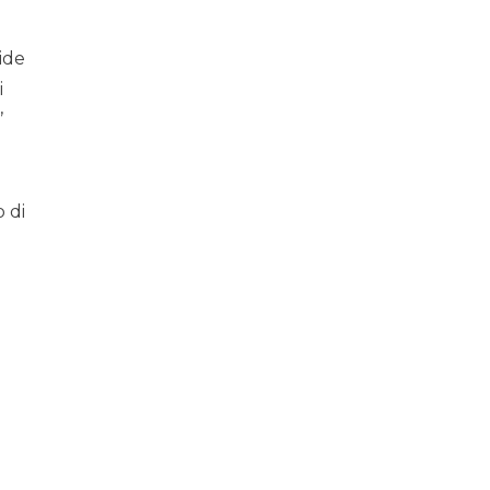
ide
i
’
 di