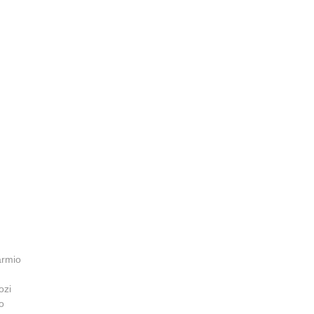
armio
ozi
o