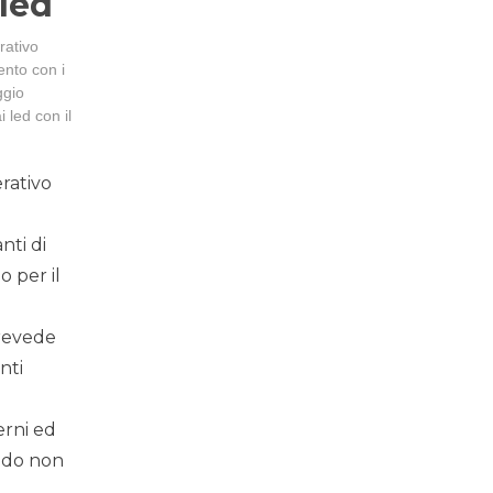
led
rativo
ento con i
ggio
 led con il
rativo
nti di
o per il
prevede
nti
erni ed
ndo non